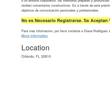
o un entorno corporativo, los miembros preparan y pronuncia
reciben comentarios constructivos. Es a través de esta práct
objetivos de comunicación personales y profesionales.
No es Necesario Registrarse. Se Aceptan V
Para mas informacion, por favor contacte a Diana Rodriguez a
More information
Location
Orlando, FL 32810