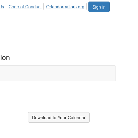
Us
Code of Conduct
Orlandorealtors.org
Sign in
ion
Download to Your Calendar