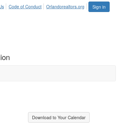
Us
Code of Conduct
Orlandorealtors.org
Sign in
ion
Download to Your Calendar