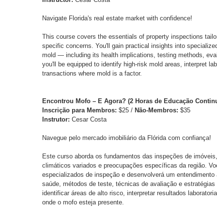
Navigate Florida's real estate market with confidence!
This course covers the essentials of property inspections tailo
specific concerns. You'll gain practical insights into speciali
mold — including its health implications, testing methods, eva
you'll be equipped to identify high-risk mold areas, interpret la
transactions where mold is a factor.
Encontrou Mofo – E Agora? (2 Horas de Educação Contin
Inscrição para Membros:
$25 /
Não-Membros:
$35
Instrutor:
Cesar Costa
Navegue pelo mercado imobiliário da Flórida com confiança!
Este curso aborda os fundamentos das inspeções de imóveis,
climáticos variados e preocupações específicas da região. V
especializados de inspeção e desenvolverá um entendimento 
saúde, métodos de teste, técnicas de avaliação e estratégias
identificar áreas de alto risco, interpretar resultados laborat
onde o mofo esteja presente.