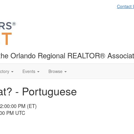
Contact 
f the Orlando Regional REALTOR® Associat
ctory
Events
Browse
t? - Portuguese
12:00:00 PM (ET)
4:00 PM UTC