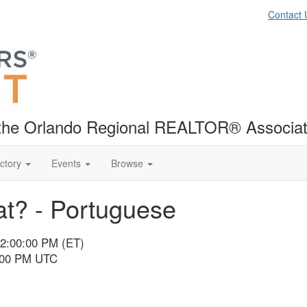
Contact 
f the Orlando Regional REALTOR® Associat
ctory
Events
Browse
t? - Portuguese
12:00:00 PM (ET)
4:00 PM UTC