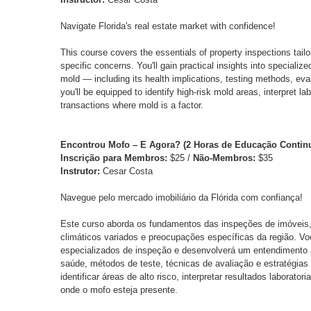
Navigate Florida's real estate market with confidence!
This course covers the essentials of property inspections tailo
specific concerns. You'll gain practical insights into speciali
mold — including its health implications, testing methods, eva
you'll be equipped to identify high-risk mold areas, interpret la
transactions where mold is a factor.
Encontrou Mofo – E Agora? (2 Horas de Educação Contin
Inscrição para Membros:
$25 /
Não-Membros:
$35
Instrutor:
Cesar Costa
Navegue pelo mercado imobiliário da Flórida com confiança!
Este curso aborda os fundamentos das inspeções de imóveis,
climáticos variados e preocupações específicas da região. V
especializados de inspeção e desenvolverá um entendimento 
saúde, métodos de teste, técnicas de avaliação e estratégias
identificar áreas de alto risco, interpretar resultados laborat
onde o mofo esteja presente.