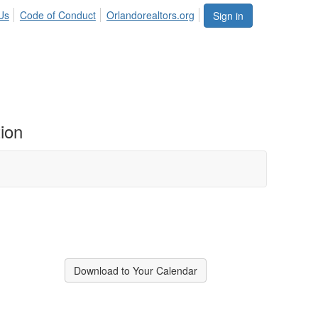
Us
Code of Conduct
Orlandorealtors.org
Sign in
ion
Download to Your Calendar