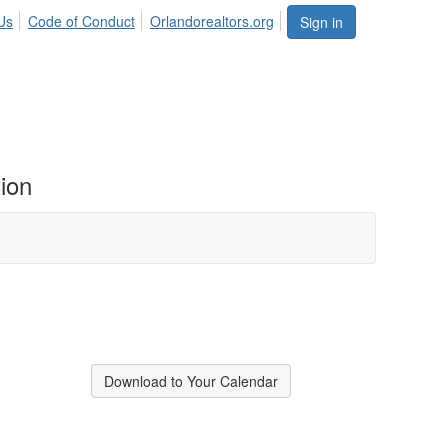
Us
Code of Conduct
Orlandorealtors.org
Sign in
ion
Download to Your Calendar